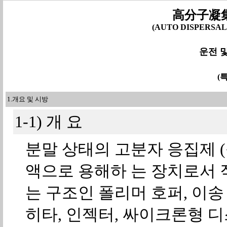
高分子凝集
(AUTO DISPERSAL
운전 
(특
1.개요 및 시방
1-1) 개 요
분말 상태의 고분자 응집제 (폴
액으로 용해하 는 장치로서 
는 구조인 폴리머 호퍼, 이송
히타, 인젝터, 싸이크론형 디