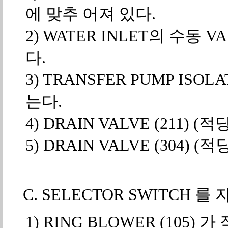
에 맞추 어져 있다.
2) WATER INLET의 수동 V
다.
3) TRANSFER PUMP ISOL
는다.
4) DRAIN VALVE (211) 
5) DRAIN VALVE (304) 
C. SELECTOR SWITCH
1) RING BLOWER (10