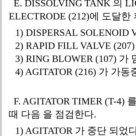
E. DISSOLVING TANK 의 L
ELECTRODE (212)에 도달
1) DISPERSAL SOLENOID 
2) RAPID FILL VALVE (20
3) RING BLOWER (107) 
4) AGITATOR (216) 가 가
F. AGITATOR TIMER (T-
때 다음 을 점검한다.
1) AGITATOR 가 중단 되었다