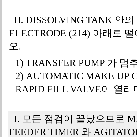
H. DISSOLVING TANK 안의 
ELECTRODE (214) 아
오.
1) TRANSFER PUMP 가 멈
2) AUTOMATIC MAKE UP 
RAPID FILL VALVE이 열
I. 모든 점검이 끝났으므로 MAK
FEEDER TIMER 와 AGITAT